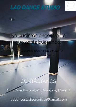
LAD DANCE STUDIO
No pudimos encontrar lo
que estás buscando.
Contáctanos o echa un vistazo a
nuestros otros servicios
CONTÁCTANOS
Calle San Pascual, 95, Aranjuez, Madrid
laddancestudioaranjuez@gmail.com