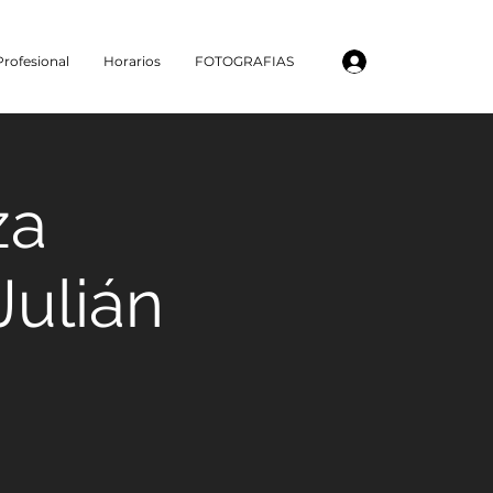
Iniciar sesión
rofesional
Horarios
FOTOGRAFIAS
za
ulián