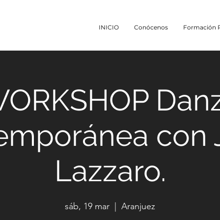
INICIO
Conócenos
Formación P
ORKSHOP Dan
emporánea con J
Lazzaro.
sáb, 19 mar
  |  
Aranjuez